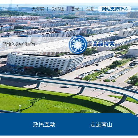
无障碍
丨
关怀版
丨
登录
丨
注册
网站支持IPv6
高级搜索
高级搜索
政民互动
走进南山