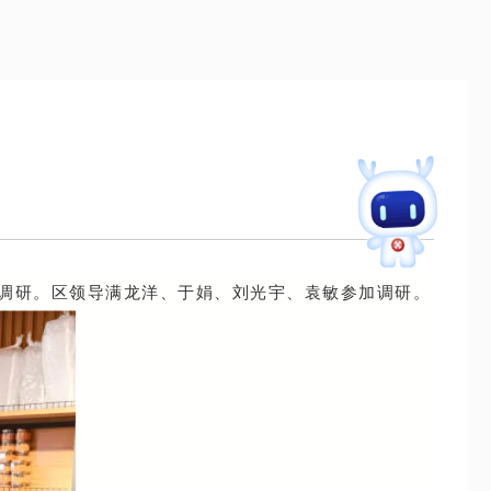
展调研。区领导满龙洋、于娟、刘光宇、袁敏参加调研。